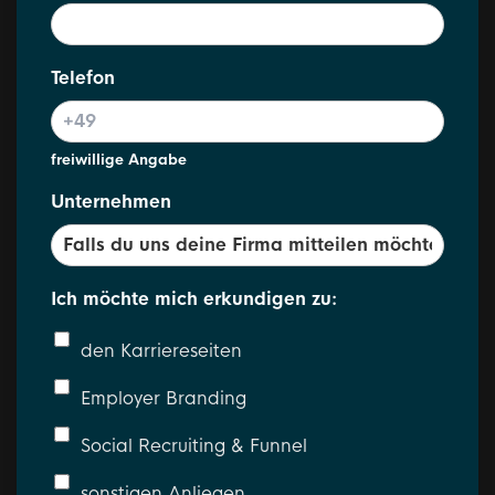
w
Telefon
i
r
N
a
freiwillige Angabe
m
e
Unternehmen
W
i
e
Ich möchte mich erkundigen zu:
den Karriereseiten
Employer Branding
Social Recruiting & Funnel
sonstigen Anliegen